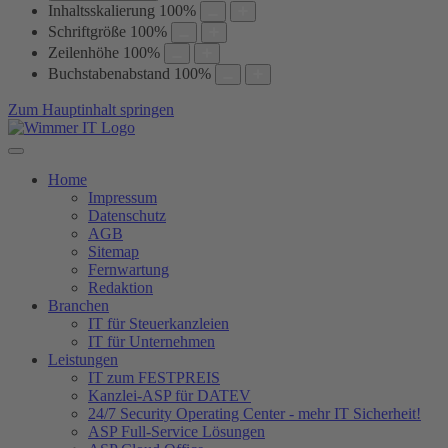
Inhaltsskalierung
100
%
Schriftgröße
100
%
Zeilenhöhe
100
%
Buchstabenabstand
100
%
Zum Hauptinhalt springen
Home
Impressum
Datenschutz
AGB
Sitemap
Fernwartung
Redaktion
Branchen
IT für Steuerkanzleien
IT für Unternehmen
Leistungen
IT zum FESTPREIS
Kanzlei-ASP für DATEV
24/7 Security Operating Center - mehr IT Sicherheit!
ASP Full-Service Lösungen