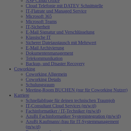
ASP Cloud Office
Cloud Telefonie mit DATEV Schnittstelle
IT-Flatrate und Managed Service
Microsoft 365
Microsoft Teams
IT-Sicherheit
E-Mail Signatur und Verschlüsselung
Klassische IT
Sicherer Dateiaustausch mit Mehrwert
E-Mail Archivierung
Dokumentenmanagement
Telekommunikation
Backup- und Disaster Recovery
Coworking
Coworking Allgemein
Coworking Details
Schulungsraum
Meeting-Room BUCHEN (nur für Coworking Nutzer)
Karriere
Schnellabfrage für deinen technischen Traumjob
IT-Consultant Cloud Services (m/w/d)
Fachinformatiker / IT-Techniker (m/w/d)
AzuBi Fachinformatiker Systemintegration (m/w/d)
AzuBi Kaufmann/-frau für IT-Systemmanagement
(m/w/d)