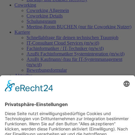
Coworking
Coworking Allgemein
Coworking Details
Schulungsraum
Meeting-Room BUCHEN (nur für Coworking Nutzer)
Karriere
Schnellabfrage für deinen technischen Traumjob
IT-Consultant Cloud Services (m/w/d)
Fachinformatiker / IT-Techniker (m/w/d)
AzuBi Fachinformatiker Systemintegration (m/w/d)
AzuBi Kaufmann/-frau für IT-Systemmanagement
(m/w/d)
Bewerbungsformular
Aktuelles
Team
Kontakt
Support-Ticket/Service-Anfrage
Benutzername
*
Passwort
*
Passwort anzeigen
Angemeldet bleiben
Anmelden