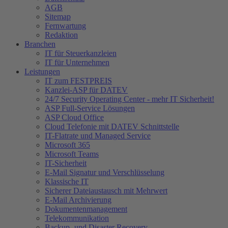
AGB
Sitemap
Fernwartung
Redaktion
Branchen
IT für Steuerkanzleien
IT für Unternehmen
Leistungen
IT zum FESTPREIS
Kanzlei-ASP für DATEV
24/7 Security Operating Center - mehr IT Sicherheit!
ASP Full-Service Lösungen
ASP Cloud Office
Cloud Telefonie mit DATEV Schnittstelle
IT-Flatrate und Managed Service
Microsoft 365
Microsoft Teams
IT-Sicherheit
E-Mail Signatur und Verschlüsselung
Klassische IT
Sicherer Dateiaustausch mit Mehrwert
E-Mail Archivierung
Dokumentenmanagement
Telekommunikation
Backup- und Disaster Recovery