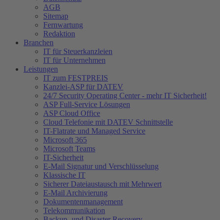
AGB
Sitemap
Fernwartung
Redaktion
Branchen
IT für Steuerkanzleien
IT für Unternehmen
Leistungen
IT zum FESTPREIS
Kanzlei-ASP für DATEV
24/7 Security Operating Center - mehr IT Sicherheit!
ASP Full-Service Lösungen
ASP Cloud Office
Cloud Telefonie mit DATEV Schnittstelle
IT-Flatrate und Managed Service
Microsoft 365
Microsoft Teams
IT-Sicherheit
E-Mail Signatur und Verschlüsselung
Klassische IT
Sicherer Dateiaustausch mit Mehrwert
E-Mail Archivierung
Dokumentenmanagement
Telekommunikation
Backup- und Disaster Recovery