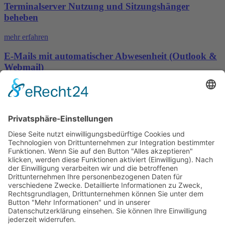
Terminalserver Nutzung und Sitzungshänger
beheben
mehr erfahren
E-Mails mit automatischer Abwesenheit (Outlook &
Webmail)
mehr erfahren
pascom Cloud
mehr erfahren
Ist Ihre Frage nicht geklärt - nehmen Sie gerne
Kontakt zu uns auf!
Kontaktseite
Wimmer IT GmbH & Co. KG
In der Büg 7
91330 Eggolsheim