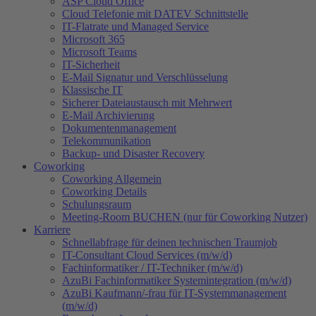
ASP Cloud Office
Cloud Telefonie mit DATEV Schnittstelle
IT-Flatrate und Managed Service
Microsoft 365
Microsoft Teams
IT-Sicherheit
E-Mail Signatur und Verschlüsselung
Klassische IT
Sicherer Dateiaustausch mit Mehrwert
E-Mail Archivierung
Dokumentenmanagement
Telekommunikation
Backup- und Disaster Recovery
Coworking
Coworking Allgemein
Coworking Details
Schulungsraum
Meeting-Room BUCHEN (nur für Coworking Nutzer)
Karriere
Schnellabfrage für deinen technischen Traumjob
IT-Consultant Cloud Services (m/w/d)
Fachinformatiker / IT-Techniker (m/w/d)
AzuBi Fachinformatiker Systemintegration (m/w/d)
AzuBi Kaufmann/-frau für IT-Systemmanagement
(m/w/d)