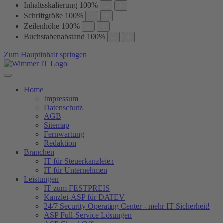
Inhaltsskalierung
100
%
Schriftgröße
100
%
Zeilenhöhe
100
%
Buchstabenabstand
100
%
Zum Hauptinhalt springen
Home
Impressum
Datenschutz
AGB
Sitemap
Fernwartung
Redaktion
Branchen
IT für Steuerkanzleien
IT für Unternehmen
Leistungen
IT zum FESTPREIS
Kanzlei-ASP für DATEV
24/7 Security Operating Center - mehr IT Sicherheit!
ASP Full-Service Lösungen