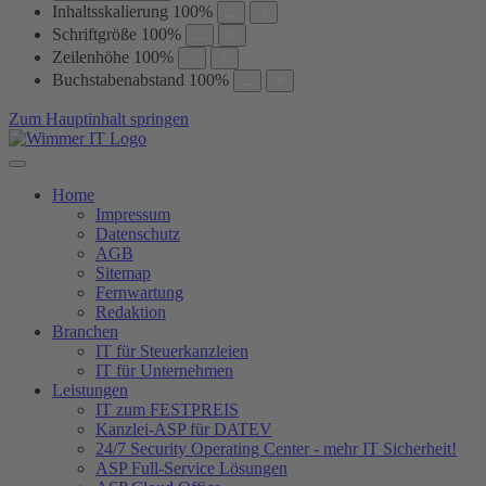
Inhaltsskalierung
100
%
Schriftgröße
100
%
Zeilenhöhe
100
%
Buchstabenabstand
100
%
Zum Hauptinhalt springen
Home
Impressum
Datenschutz
AGB
Sitemap
Fernwartung
Redaktion
Branchen
IT für Steuerkanzleien
IT für Unternehmen
Leistungen
IT zum FESTPREIS
Kanzlei-ASP für DATEV
24/7 Security Operating Center - mehr IT Sicherheit!
ASP Full-Service Lösungen