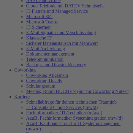
ASP Cloud Office
Cloud Telefonie mit DATEV Schnittstelle
IT-Flatrate und Managed Service
Microsoft 365
Microsoft Teams
IT-Sicherheit
E-Mail Signatur und Verschlüsselung
Klassische IT
Sicherer Dateiaustausch mit Mehrwert
E-Mail Archivierung
Dokumentenmanagement
Telekommunikation
Backup- und Disaster Recovery
Coworking
Coworking Allgemein
Coworking Details
Schulungsraum
Meeting-Room BUCHEN (nur für Coworking Nutzer)
Karriere
Schnellabfrage für deinen technischen Traumjob
IT-Consultant Cloud Services (m/w/d)
Fachinformatiker / IT-Techniker (m/w/d)
AzuBi Fachinformatiker Systemintegration (m/w/d)
AzuBi Kaufmann/-frau für IT-Systemmanagement
(m/w/d)