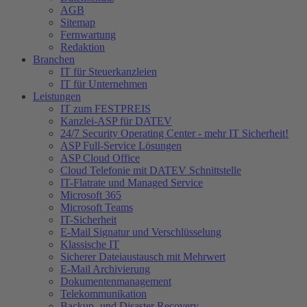
AGB
Sitemap
Fernwartung
Redaktion
Branchen
IT für Steuerkanzleien
IT für Unternehmen
Leistungen
IT zum FESTPREIS
Kanzlei-ASP für DATEV
24/7 Security Operating Center - mehr IT Sicherheit!
ASP Full-Service Lösungen
ASP Cloud Office
Cloud Telefonie mit DATEV Schnittstelle
IT-Flatrate und Managed Service
Microsoft 365
Microsoft Teams
IT-Sicherheit
E-Mail Signatur und Verschlüsselung
Klassische IT
Sicherer Dateiaustausch mit Mehrwert
E-Mail Archivierung
Dokumentenmanagement
Telekommunikation
Backup- und Disaster Recovery