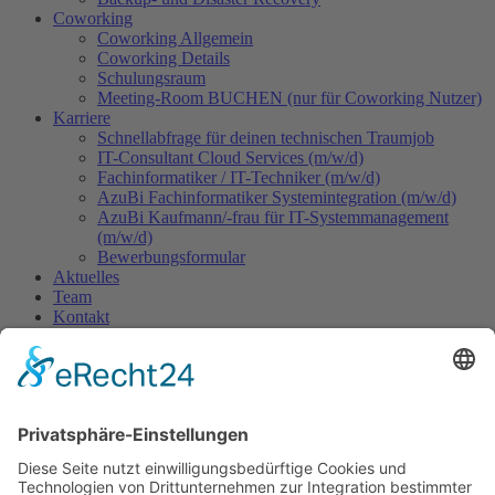
Coworking
Coworking Allgemein
Coworking Details
Schulungsraum
Meeting-Room BUCHEN (nur für Coworking Nutzer)
Karriere
Schnellabfrage für deinen technischen Traumjob
IT-Consultant Cloud Services (m/w/d)
Fachinformatiker / IT-Techniker (m/w/d)
AzuBi Fachinformatiker Systemintegration (m/w/d)
AzuBi Kaufmann/-frau für IT-Systemmanagement
(m/w/d)
Bewerbungsformular
Aktuelles
Team
Kontakt
Support-Ticket/Service-Anfrage
Fernwartung
Windows EXE