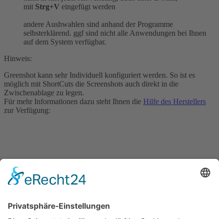
mit
Strg+V
eingefügt werden
andere Aushwahlen sind anhand der Programme
selbsterklärend. ggf sind nicht alle Anwendungen bei Ihnen
auf dem System verfügbar.
Hinweis:
Greenshot kann sehr Individuell konfiguriert werden. So ist es
möglich mit ShortCuts die Screenshots auch direkt in die
Zwischenablage zu legen.
Für mehr Informationen dazu steht Ihnen die
Hilfe des Herstellers
zur Verfügung:
Sie benötigen weitere Unterstützung?
Dann wenden Sie sich bitte per Mail an
Diese E-Mail-Adresse ist
vor Spambots geschützt! Zur Anzeige muss JavaScript eingeschaltet
sein.
oder rufen uns an unter 09191 96097-0