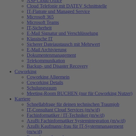
ASP Cloud Office
Cloud Telefonie mit DATEV Schnittstelle
IT-Flatrate und Managed Service
Microsoft 365
Microsoft Teams
IT-Sicherheit
E-Mail Signatur und Verschlüsselung
Klassische IT
Sicherer Dateiaustausch mit Mehrwert
E-Mail Archivierung
Dokumentenmanagement
Telekommunikation
Backup- und Disaster Recovery
Coworking
Coworking Allgemein
Coworking Details
Schulungsraum
Meeting-Room BUCHEN (nur für Coworking Nutzer)
Karriere
Schnellabfrage für deinen technischen Traumjob
IT-Consultant Cloud Services (m/w/d)
Fachinformatiker / IT-Techniker (m/w/d)
AzuBi Fachinformatiker Systemintegration (m/w/d)
AzuBi Kaufmann/-frau für IT-Systemmanagement
(m/w/d)