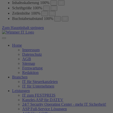
Inhaltsskalierung
100
%
Schriftgröße
100
%
Zeilenhöhe
100
%
Buchstabenabstand
100
%
Zum Hauptinhalt springen
Home
Impressum
Datenschutz
AGB
Sitemap
Fernwartung
Redaktion
Branchen
IT für Steuerkanzleien
IT für Unternehmen
Leistungen
IT zum FESTPREIS
Kanzlei-ASP für DATEV
24/7 Security Operating Center - mehr IT Sicherheit!
ASP Full-Service Lösungen