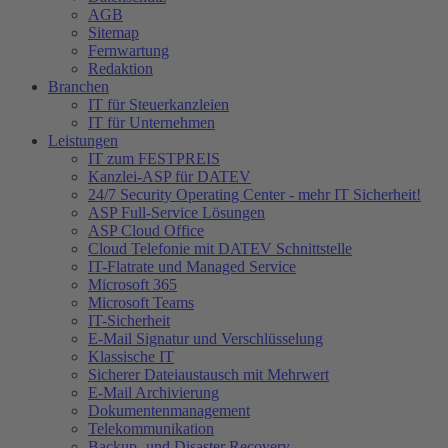
AGB
Sitemap
Fernwartung
Redaktion
Branchen
IT für Steuerkanzleien
IT für Unternehmen
Leistungen
IT zum FESTPREIS
Kanzlei-ASP für DATEV
24/7 Security Operating Center - mehr IT Sicherheit!
ASP Full-Service Lösungen
ASP Cloud Office
Cloud Telefonie mit DATEV Schnittstelle
IT-Flatrate und Managed Service
Microsoft 365
Microsoft Teams
IT-Sicherheit
E-Mail Signatur und Verschlüsselung
Klassische IT
Sicherer Dateiaustausch mit Mehrwert
E-Mail Archivierung
Dokumentenmanagement
Telekommunikation
Backup- und Disaster Recovery